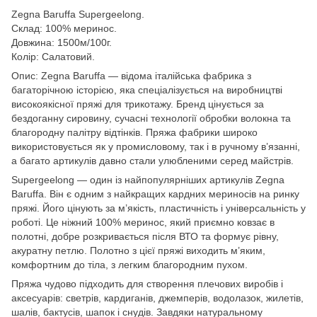
Zegna Baruffa Supergeelong.
Склад: 100% меринос.
Довжина: 1500м/100г.
Колір: Салатовий.
Опис: Zegna Baruffa — відома італійська фабрика з
багаторічною історією, яка спеціалізується на виробництві
високоякісної пряжі для трикотажу. Бренд цінується за
бездоганну сировину, сучасні технології обробки волокна та
благородну палітру відтінків. Пряжа фабрики широко
використовується як у промисловому, так і в ручному в’язанні,
а багато артикулів давно стали улюбленими серед майстрів.
Supergeelong — один із найпопулярніших артикулів Zegna
Baruffa. Він є одним з найкращих кардних мериносів на ринку
пряжі. Його цінують за м’якість, пластичність і універсальність у
роботі. Це ніжний 100% меринос, який приємно ковзає в
полотні, добре розкривається після ВТО та формує рівну,
акуратну петлю. Полотно з цієї пряжі виходить м’яким,
комфортним до тіла, з легким благородним пухом.
Пряжа чудово підходить для створення плечових виробів і
аксесуарів: светрів, кардиганів, джемперів, водолазок, жилетів,
шалів, бактусів, шапок і снудів. Завдяки натуральному