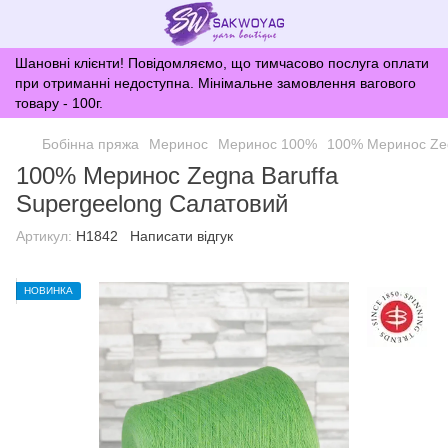
Шановні клієнти! Повідомляємо, що тимчасово послуга оплати
при отриманні недоступна. Мінімальне замовлення вагового
товару - 100г.
Бобінна пряжа
Меринос
Меринос 100%
100% Меринос Zeg
100% Меринос Zegna Baruffa
Supergeelong Салатовий
Артикул:
H1842
Написати відгук
НОВИНКА