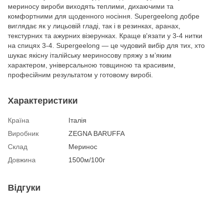
мериносу вироби виходять теплими, дихаючими та
комфортними для щоденного носіння. Supergeelong добре
виглядає як у лицьовій гладі, так і в резинках, аранах,
текстурних та ажурних візерунках. Краще в'язати у 3-4 нитки
на спицях 3-4. Supergeelong — це чудовий вибір для тих, хто
шукає якісну італійську мериносову пряжу з м’яким
характером, універсальною товщиною та красивим,
професійним результатом у готовому виробі.
Характеристики
Країна
Італія
Виробник
ZEGNA BARUFFA
Склад
Меринос
Довжина
1500м/100г
Відгуки