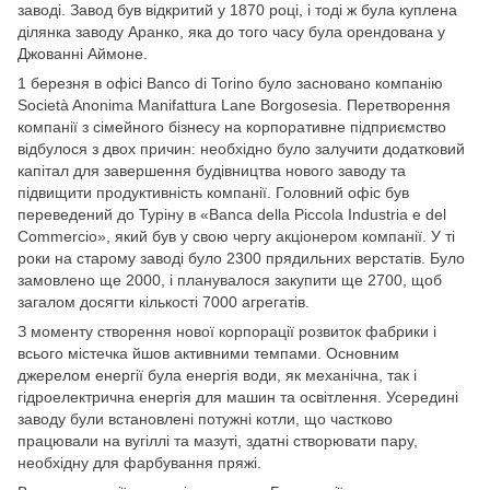
заводі. Завод був відкритий у 1870 році, і тоді ж була куплена
ділянка заводу Аранко, яка до того часу була орендована у
Джованні Аймоне.
1 березня в офісі Banco di Torino було засновано компанію
Società Anonima Manifattura Lane Borgosesia. Перетворення
компанії з сімейного бізнесу на корпоративне підприємство
відбулося з двох причин: необхідно було залучити додатковий
капітал для завершення будівництва нового заводу та
підвищити продуктивність компанії. Головний офіс був
переведений до Туріну в «Banca della Piccola Industria e del
Commercio», який був у свою чергу акціонером компанії. У ті
роки на старому заводі було 2300 прядильних верстатів. Було
замовлено ще 2000, і планувалося закупити ще 2700, щоб
загалом досягти кількості 7000 агрегатів.
З моменту створення нової корпорації розвиток фабрики і
всього містечка йшов активними темпами. Основним
джерелом енергії була енергія води, як механічна, так і
гідроелектрична енергія для машин та освітлення. Усередині
заводу були встановлені потужні котли, що частково
працювали на вугіллі та мазуті, здатні створювати пару,
необхідну для фарбування пряжі.