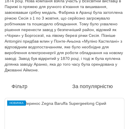
1874 році. Нова компанія взяла участь у Всесвітній виставці в
Парижі із пряжею для ручного в'язання та вишивання,
завоювавши срібну медаль. Фабрика в Аранці була затоплена
річкою Сесія з 1 по 3 жовтня, що серйозно загрожувало
робітникам та пошкодило обладнання. Тому було ухвалено
рішення перенести завод у безпечніший район, відомий як
«Чорки» у Боргосезії, на лівому березі річки Сесія. Пізніше
Antongini придбав млин у Понте-Аньона «Муліно Кастелані» з
відповідним водопостачанням, яке було необхідне для
вироблення електроенергії для роботи обладнання на новому
заводі. Завод був відкритий у 1870 році, і тоді ж була куплена
ділянка заводу Аранко, яка до того часу була орендована у
Джованні Аймоне.
Фільтр
За популярністю
НОВИНКА