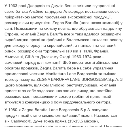
У 1963 році Джорджіо та Джуліо Зенья змінили в управлінні
свого батька Альбіно та дядька Альфредо, поставивши своєю
пріоритетною метою просування високоякісної продукції,
розширюючи присутність Zegna Baruffa (нова назва компанії) у
світі. Незважаючи на сильну повінь, що обрушилася на долину
Строна, компанії Zegna Baruffa все ж таки вдалося розширити
виробництво пряжі на фабриці в Валлемоссо і закласти основу
для виходу спершу на європейський, а пізніше і на світовий
ринок, розширюючи торговельні зв'язки в Італії, Франції,
Німеччині, США та Далекому Сході. 1963-1974 роки -
важливий період для компанії. Щоб впоратися зі збільшеним
обсягом продажів, Zegna Baruffa бере на себе управління
промислової частини Manifattura Lane Borgosesia та змінює
торгову назву на ZEGNA BARUFFA LANE BORGOSESIA S.p.A. З
цього моменту, шляхом глибокої реструктуризації, компанія
присвятила себе задоволенню запитів ринку, що постійно
розвивається, пожвавлюючи сектор гребінної пряжі, який
зіткнувся з конкуренцією з боку кардочесального сектора.
У 1980-х Zegna Baruffa Lane Borgosesia S.p.A. запускає
продукт, який стане символом найвищої якості. Називається
він Cashwool®, дуже тонка пряжа (19-19,5 мікрон),
характеристики якої навіть сьогодні досить унікальні. Це пряжа