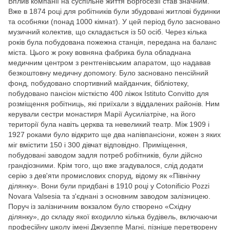
Вплив компанії на суспільне життя Боргосезії став значним.
Вже в 1874 році для робітників були збудовані житлові будинки
та особняки (понад 1000 кімнат). У цей період було засновано
музичний колектив, що складається із 50 осіб. Через кілька
років була побудована пожежна станція, передана на баланс
міста. Цього ж року вовняна фабрика була обладнана
медичним центром з рентгенівським апаратом, що надавав
безкоштовну медичну допомогу. Було засновано пенсійний
фонд, побудовано спортивний майданчик, бібліотеку,
побудовано пансіон місткістю 400 ліжок Istituto Convitto для
розміщення робітниць, які приїхали з віддалених районів. Ним
керували сестри монастиря Марії Аусиліатріче, на його
території була навіть церква та невеликий театр. Між 1909 і
1927 роками було відкрито ще два напівпансіони, кожен з яких
міг вмістити 150 і 300 дівчат відповідно. Приміщення,
побудовані заводом задля потреб робітників, були дійсно
грандіозними. Крім того, що вже згадувалося, слід додати
серію з дев'яти промислових споруд, відому як «Північну
ділянку». Вони були придбані в 1910 році у Cotonificio Pozzi
Novara Valsesia та з'єднані з основним заводом залізницею.
Поруч із залізничним вокзалом було створено «Східну
ділянку», до складу якої входилло кілька будівель, включаючи
професійну школу імені Джузеппе Магні, пізніше перетворену