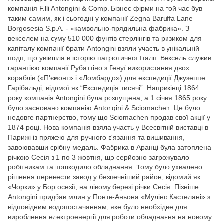
компанія F.lli Antongini & Comp. Бізнес фірми на той час був
таким самим, як і сьогодні у компанії Zegna Baruffa Lane
Borgosesia S.p.A. - «камвольно-прядильна фабрика». З
векселем на суму 510 000 фунтів стерлінгів та ризиком для
капіталу компанії брати Antongini взяли участь в унікальній
події, що увійшла в історію патріотичної Італії. Вексель служив
гарантією компанії Рубаттіно з Генуї використання двох
кораблів («П'ємонт» і «Ломбардо») для експедиції Джузеппе
Гарібальді, відомої як “Експедиція тисячі”. Наприкінці 1864
року компанія Antongini була розпущена, а 1 січня 1865 року
було засновано компанію Antongini & Sciomachen. Це було
недовге партнерство, тому що Sciomachen продав свої акції у
1874 році. Нова компанія взяла участь у Всесвітній виставці в
Парижі із пряжею для ручного в'язання та вишивання,
завоювавши срібну медаль. Фабрика в Аранці була затоплена
річкою Сесія з 1 по 3 жовтня, що серйозно загрожувало
робітникам та пошкодило обладнання. Тому було ухвалено
рішення перенести завод у безпечніший район, відомий як
«Чорки» у Боргосезії, на лівому березі річки Сесія. Пізніше
Antongini придбав млин у Понте-Аньона «Муліно Кастелані» з
відповідним водопостачанням, яке було необхідне для
вироблення електроенергії для роботи обладнання на новому