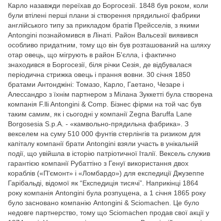
Карло назавжди переїхав до Боргосезії. 1848 був роком, коли
були втілені перші плани зі створення прядильної фабрики
англійського типу за прикладом братів Прейсселів, з якими
Antongini познайомився в Лінаті. Район Вальсезії виявився
особливо придатним, тому що він був розташований на шляху
отар овець, що мігрують в район Б'єлла, і фактично
знаходився в Боргосезії, біля річки Сезія, де відбувалася
періодична стрижка овець і прання вовни. 30 січня 1850
братами Антонджіні: Томазо, Карло, Гаетано, Чезаре і
Алессандро з їхнім партнером з Мілана Зуккетті була створена
компанія F.lli Antongini & Comp. Бізнес фірми на той час був
таким самим, як і сьогодні у компанії Zegna Baruffa Lane
Borgosesia S.p.A. - «камвольно-прядильна фабрика». З
векселем на суму 510 000 фунтів стерлінгів та ризиком для
капіталу компанії брати Antongini взяли участь в унікальній
події, що увійшла в історію патріотичної Італії. Вексель служив
гарантією компанії Рубаттіно з Генуї використання двох
кораблів («П'ємонт» і «Ломбардо») для експедиції Джузеппе
Гарібальді, відомої як “Експедиція тисячі”. Наприкінці 1864
року компанія Antongini була розпущена, а 1 січня 1865 року
було засновано компанію Antongini & Sciomachen. Це було
недовге партнерство, тому що Sciomachen продав свої акції у