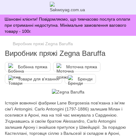
Шановні клієнти! Повідомляємо, що тимчасово послуга оплати
при отриманні недоступна. Мінімальне замовлення вагового
товару - 100г.
Виробник пряжі Zegna Baruffa
Виробник пряжі Zegna Baruffa
Бобінна пряжа
Моточна пряжа
Товари для в'язання
Бренди
Історія вовняної фабрики Lane Borgosesia пов'язана з ім'ям
сім'ї Antongini. Carlo Antongini (1797-1886) залишив Мілан і
оселився в Ароні, яка на той час межувала з Сардинією.
З'єднавшись зі своїм братом Alessandro, Carlo Antongini
залишив Арону і знайшов притулок у Швейцарії. За порадою
Кастеллані, торговця сіллю з Вальсезії зі складом в Ароні,