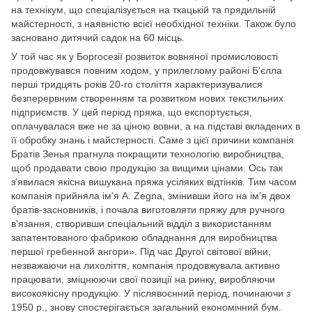
на технікум, що спеціалізується на ткацькій та прядильній
майстерності, з наявністю всієї необхідної техніки. Також було
засновано дитячий садок на 60 місць.
У той час як у Боргосезії розвиток вовняної промисловості
продовжувався повним ходом, у прилеглому районі Б'єлла
перші тридцять років 20-го століття характеризувалися
безперервним створенням та розвитком нових текстильних
підприємств. У цей період пряжа, що експортується,
оплачувалася вже не за ціною вовни, а на підставі вкладених в
її обробку знань і майстерності. Саме з цієї причини компанія
Братів Зенья прагнула покращити технологію виробництва,
щоб продавати свою продукцію за вищими цінами. Ось так
з'явилася якісна вишукана пряжа усіляких відтінків. Тим часом
компанія прийняла ім'я A. Zegna, змінивши його на ім'я двох
братів-засновників, і почала виготовляти пряжу для ручного
в'язання, створивши спеціальний відділ з використанням
запатентованого фабрикою обладнання для виробництва
першої гребенной ангори». Під час Другої світової війни,
незважаючи на лихоліття, компанія продовжувала активно
працювати, зміцнюючи свої позиції на ринку, виробляючи
високоякісну продукцію. У післявоєнний період, починаючи з
1950 р., знову спостерігається загальний економічний бум.