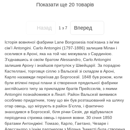
Показати ще 20 товарів
Назад
Вперед
1
з 7
Історія вовняної фабрики Lane Borgosesia пов'язана з ім'ям
сім'ї Antongini. Carlo Antongini (1797-1886) залишив Мілан і
оселився в Ароні, яка на той час межувала з Сардинією.
З'єднавшись зі своїм братом Alessandro, Carlo Antongini
залишив Арону і знайшов притулок у Швейцарії. За порадою
Кастеллані, торговця сіллю з Вальсезії зі складом в Ароні,
Карло назавжди переїхав до Боргосезії. 1848 був роком, коли
були втілені перші плани зі створення прядильної фабрики
англійського типу за прикладом братів Прейсселів, з якими
Antongini познайомився в Лінаті. Район Вальсезії виявився
особливо придатним, тому що він був розташований на шляху
отар овець, що мігрують в район Б'єлла, і фактично
знаходився в Боргосезії, біля річки Сезія, де відбувалася
періодична стрижка овець і прання вовни. 30 січня 1850
братами Антонджіні: Томазо, Карло, Гаетано, Чезаре і
Алессандро з їхнім партнером з Мілана Зуккетті була створена