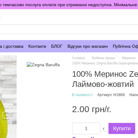
 тимчасово послуга оплати при отриманні недоступна. Мінімальне 
у
 і доставка
Контакти
БЛОГ
Відгуки про магазин
Публічна О
Головна
Бобінна пряжа
Меринос
100% Меринос Zegna Baruffa Supergeelo
100% Меринос Zeg
Лаймово-жовтий
В наявності
Артикул: H1869
Напи
2.00 грн/г.
Купити
г.