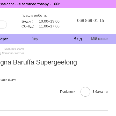
замовлення вагового товару - 100г.
Графік роботи:
068 869-01-15
Будні:
10:00–19:00
Сб-Нд:
11:00–17:00
Вхід
Мій кошик
ферта
Укр
Меринос 100%
ng Лаймово-жовтий
na Baruffa Supergeelong
сати відгук
Порівняти
В бажання