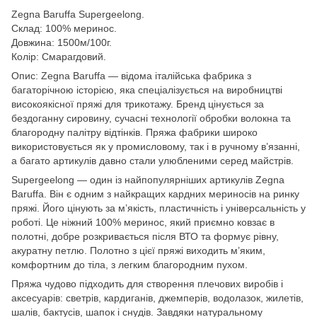
Zegna Baruffa Supergeelong.
Склад: 100% меринос.
Довжина: 1500м/100г.
Колір: Смарагдовий.
Опис: Zegna Baruffa — відома італійська фабрика з
багаторічною історією, яка спеціалізується на виробництві
високоякісної пряжі для трикотажу. Бренд цінується за
бездоганну сировину, сучасні технології обробки волокна та
благородну палітру відтінків. Пряжа фабрики широко
використовується як у промисловому, так і в ручному в’язанні,
а багато артикулів давно стали улюбленими серед майстрів.
Supergeelong — один із найпопулярніших артикулів Zegna
Baruffa. Він є одним з найкращих кардних мериносів на ринку
пряжі. Його цінують за м’якість, пластичність і універсальність у
роботі. Це ніжний 100% меринос, який приємно ковзає в
полотні, добре розкривається після ВТО та формує рівну,
акуратну петлю. Полотно з цієї пряжі виходить м’яким,
комфортним до тіла, з легким благородним пухом.
Пряжа чудово підходить для створення плечових виробів і
аксесуарів: светрів, кардиганів, джемперів, водолазок, жилетів,
шалів, бактусів, шапок і снудів. Завдяки натуральному