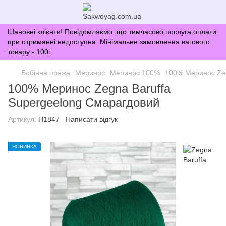
Шановні клієнти! Повідомляємо, що тимчасово послуга оплати
при отриманні недоступна. Мінімальне замовлення вагового
товару - 100г.
Бобінна пряжа
Меринос
Меринос 100%
100% Меринос Zeg
100% Меринос Zegna Baruffa
Supergeelong Смарагдовий
Артикул:
H1847
Написати відгук
НОВИНКА