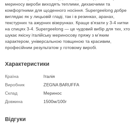
мериносу вироби виходять теплими, дихаючими та
комфортними для щоденного носіння. Supergeelong добре
виглядає як у лицьовій гладі, так і в резинках, аранах,
текстурних та ажурних візерунках. Краще в'язати у 3-4 нитки
на спицях 3-4. Supergeelong — це чудовий вибір для тих, хто
шукає якісну італійську мериносову пряжу з м’яким
характером, універсальною товщиною та красивим,
професійним результатом у готовому виробі.
Характеристики
Країна
Італія
Виробник
ZEGNA BARUFFA
Склад
Меринос
Довжина
1500м/100г
Відгуки