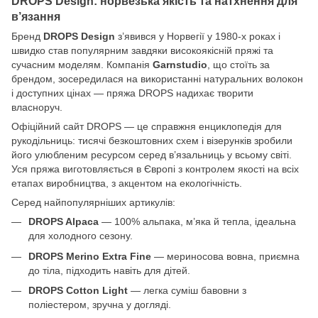
DROPS Design: норвезька якість та натхнення для
в’язання
Бренд
DROPS Design
з’явився у Норвегії у 1980-х роках і
швидко став популярним завдяки високоякісній пряжі та
сучасним моделям. Компанія
Garnstudio
, що стоїть за
брендом, зосередилася на використанні натуральних волокон
і доступних цінах — пряжа DROPS надихає творити
власноруч.
Офіційний сайт DROPS — це справжня енциклопедія для
рукодільниць: тисячі безкоштовних схем і візерунків зробили
його улюбленим ресурсом серед в’язальниць у всьому світі.
Уся пряжа виготовляється в Європі з контролем якості на всіх
етапах виробництва, з акцентом на екологічність.
Серед найпопулярніших артикулів:
DROPS Alpaca
— 100% альпака, м’яка й тепла, ідеальна
для холодного сезону.
DROPS Merino Extra Fine
— мериносова вовна, приємна
до тіла, підходить навіть для дітей.
DROPS Cotton Light
— легка суміш бавовни з
поліестером, зручна у догляді.