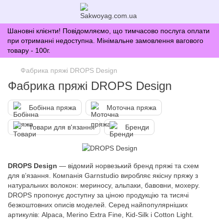
Шановні клієнти! Повідомляємо, що тимчасово послуга оплати
при отриманні недоступна. Мінімальне замовлення вагового
товару - 100г.
Фабрика пряжі DROPS Design
Фабрика пряжі DROPS Design
Бобінна пряжа
Моточна пряжа
Товари для в'язання
Бренди
DROPS Design
— відомий норвезький бренд пряжі та схем
для в’язання. Компанія Garnstudio виробляє якісну пряжу з
натуральних волокон: мериносу, альпаки, бавовни, мохеру.
DROPS пропонує доступну за ціною продукцію та тисячі
безкоштовних описів моделей. Серед найпопулярніших
артикулів: Alpaca, Merino Extra Fine, Kid-Silk і Cotton Light.