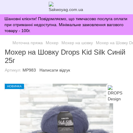
Шановні клієнти! Повідомляємо, що тимчасово послуга оплати
при отриманні недоступна. Мінімальне замовлення вагового
товару - 100г.
Моточна пряжа
Мохер
Мохер на шовку
Мохер на Шовку Dro
Мохер на Шовку Drops Kid Silk Синій
25г
Артикул:
MP983
Написати відгук
НОВИНКА