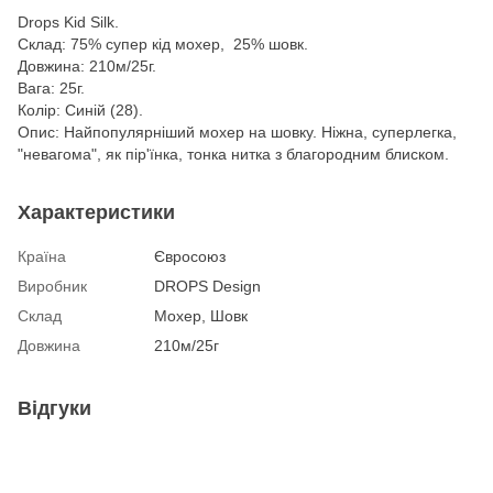
Drops Kid Silk.
Склад: 75% супер кід мохер, 25% шовк.
Довжина: 210м/25г.
Вага: 25г.
Колір: Синій (28).
Опис: Найпопулярніший мохер на шовку. Ніжна, суперлегка,
"невагома", як пір'їнка, тонка нитка з благородним блиском.
Характеристики
Країна
Євросоюз
Виробник
DROPS Design
Склад
Мохер, Шовк
Довжина
210м/25г
Відгуки