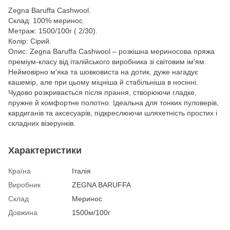
Zegna Baruffa Cashwool.
Склад: 100% меринос.
Метраж: 1500/100г ( 2/30).
Колір: Сірий.
Опис: Zegna Baruffa Cashwool – розкішна мериносова пряжа
преміум-класу від італійського виробника зі світовим ім'ям.
Неймовірно м’яка та шовковиста на дотик, дуже нагадує
кашемір, але при цьому міцніша й стабільніша в носінні.
Чудово розкривається після прання, створюючи гладке,
пружне й комфортне полотно. Ідеальна для тонких пуловерів,
кардиганів та аксесуарів, підкреслюючи шляхетність простих і
складних візерунків.
Характеристики
Країна
Італія
Виробник
ZEGNA BARUFFA
Склад
Меринос
Довжина
1500м/100г