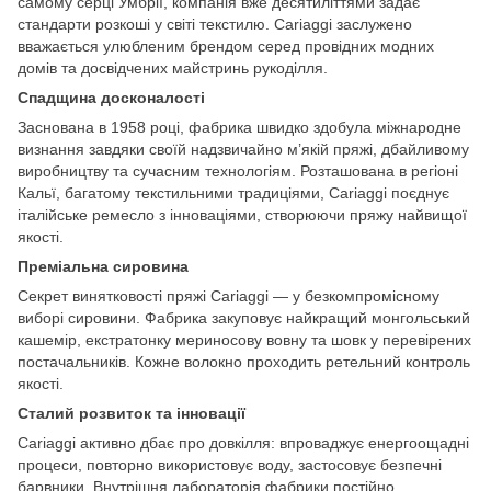
самому серці Умбрії, компанія вже десятиліттями задає
стандарти розкоші у світі текстилю. Cariaggi заслужено
вважається улюбленим брендом серед провідних модних
домів та досвідчених майстринь рукоділля.
Спадщина досконалості
Заснована в 1958 році, фабрика швидко здобула міжнародне
визнання завдяки своїй надзвичайно м’якій пряжі, дбайливому
виробництву та сучасним технологіям. Розташована в регіоні
Кальї, багатому текстильними традиціями, Cariaggi поєднує
італійське ремесло з інноваціями, створюючи пряжу найвищої
якості.
Преміальна сировина
Секрет винятковості пряжі Cariaggi — у безкомпромісному
виборі сировини. Фабрика закуповує найкращий монгольський
кашемір, екстратонку мериносову вовну та шовк у перевірених
постачальників. Кожне волокно проходить ретельний контроль
якості.
Сталий розвиток та інновації
Cariaggi активно дбає про довкілля: впроваджує енергоощадні
процеси, повторно використовує воду, застосовує безпечні
барвники. Внутрішня лабораторія фабрики постійно