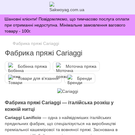
Шановні клієнти! Повідомляємо, що тимчасово послуга оплати
при отриманні недоступна. Мінімальне замовлення вагового
товару - 100г.
Фабрика пряжі Cariaggi
Фабрика пряжі Cariaggi
Бобінна пряжа
Моточна пряжа
Товари для в'язання
Бренди
Фабрика пряжі Cariaggi — італійська розкіш у
кожній нитці
Cariaggi Lanificio
— одна з найвідоміших італійських
прядильних фабрик, що спеціалізується на виробництві
преміальної кашемірової та вовняної пряжі. Заснована в