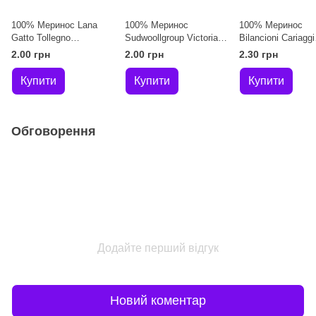
100% Меринос Lana
100% Меринос
100% Меринос
Gatto Tollegno
Sudwoollgroup Victoria
Bilancioni Cariaggi
Припилений Рожевий
Лаймовий
Antilope Бордови
2.00 грн
2.00 грн
2.30 грн
Купити
Купити
Купити
Обговорення
Додайте перший відгук
Новий коментар