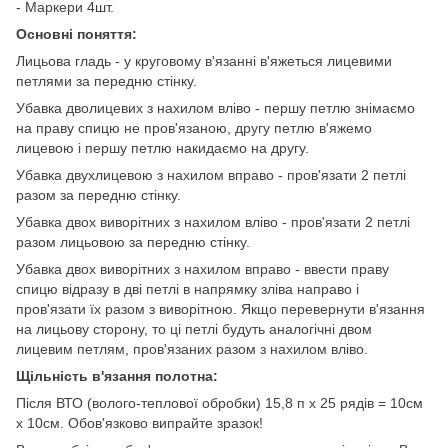
- Маркери 4шт.
Основні поняття:
Лицьова гладь - у круговому в'язанні в'яжеться лицевими
петлями за передню стінку.
Убавка дволицевих з нахилом вліво - першу петлю знімаємо
на праву спицю не пров'язаною, другу петлю в'яжемо
лицевою і першу петлю накидаємо на другу.
Убавка двухлицевою з нахилом вправо - пров'язати 2 петлі
разом за передню стінку.
Убавка двох виворітних з нахилом вліво - пров'язати 2 петлі
разом лицьовою за передню стінку.
Убавка двох виворітних з нахилом вправо - ввести праву
спицю відразу в дві петлі в напрямку зліва направо і
пров'язати їх разом з виворітною. Якщо перевернути в'язання
на лицьову сторону, то ці петлі будуть аналогічні двом
лицевим петлям, пров'язаних разом з нахилом вліво.
Щільність в'язання полотна:
Після ВТО (волого-теплової обробки) 15,8 п х 25 рядів = 10см
х 10см. Обов'язково випрайте зразок!