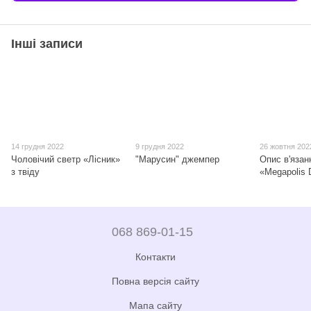
Інші записи
14 грудня 2022
9 грудня 2022
26 жовтня 202
Чоловічий светр «Лісник»
"Марусин" джемпер
Опис в'язан
з твіду
«Megapolis 
068 869-01-15
Контакти
Повна версія сайту
Мапа сайту