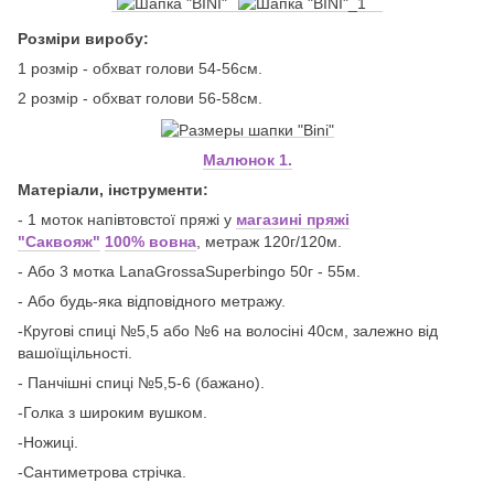
Розміри виробу:
1 розмір - обхват голови 54-56см.
2 розмір - обхват голови 56-58см.
Малюнок 1.
Матеріали, інструменти:
- 1 моток напівтовстої пряжі у
магазині пряжі
"Саквояж"
100% вовна
, метраж 120г/120м.
- Або 3 мотка LanaGrossaSuperbingo 50г - 55м.
- Або будь-яка відповідного метражу.
-Кругові спиці №5,5 або №6 на волосіні 40см, залежно від
вашоїщільності.
- Панчішні спиці №5,5-6 (бажано).
-Голка з широким вушком.
-Ножиці.
-Сантиметрова стрічка.