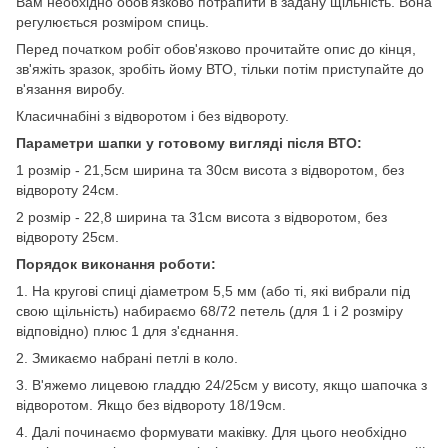
Вам необхідно обов'язково потрапити в задану щільність. Вона
регулюється розміром спиць.
Перед початком робіт обов'язково прочитайте опис до кінця,
зв'яжіть зразок, зробіть йому ВТО, тільки потім приступайте до
в'язання виробу.
Класичнабіні з відворотом і без відвороту.
Параметри шапки у готовому вигляді після ВТО:
1 розмір - 21,5см ширина та 30см висота з відворотом, без
відвороту 24см.
2 розмір - 22,8 ширина та 31см висота з відворотом, без
відвороту 25см.
Порядок виконання роботи:
1. На кругові спиці діаметром 5,5 мм (або ті, які вибрали під
свою щільність) набираємо 68/72 петель (для 1 і 2 розміру
відповідно) плюс 1 для з'єднання.
2. Змикаємо набрані петлі в коло.
3. В'яжемо лицевою гладдю 24/25см у висоту, якщо шапочка з
відворотом. Якщо без відвороту 18/19см.
4. Далі починаємо формувати маківку. Для цього необхідно