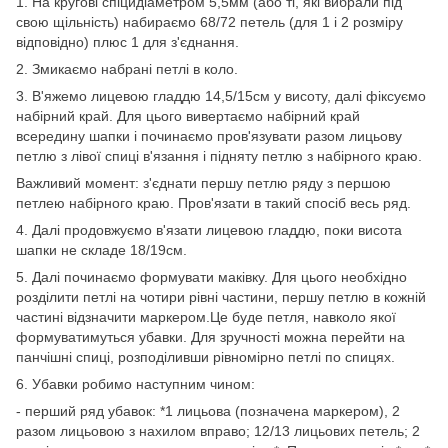
1. На кругові спіцидіаметром 5,5мм (або ті, які вибрали під
свою щільність) набираємо 68/72 петель (для 1 і 2 розміру
відповідно) плюс 1 для з'єднання.
2. Змикаємо набрані петлі в коло.
3. В'яжемо лицевою гладдю 14,5/15см у висоту, далі фіксуємо
набірний край. Для цього вивертаємо набірний край
всередину шапки і починаємо пров'язувати разом лицьову
петлю з лівої спиці в'язання і підняту петлю з набірного краю.
Важливий момент: з'єднати першу петлю ряду з першою
петлею набірного краю. Пров'язати в такий спосіб весь ряд.
4. Далі продовжуємо в'язати лицевою гладдю, поки висота
шапки не складе 18/19см.
5. Далі починаємо формувати маківку. Для цього необхідно
розділити петлі на чотири рівні частини, першу петлю в кожній
частині відзначити маркером.Це буде петля, навколо якої
формуватимуться убавки. Для зручності можна перейти на
панчішні спиці, розподіливши рівномірно петлі по спицях.
6. Убавки робимо наступним чином:
- перший ряд убавок: *1 лицьова (позначена маркером), 2
разом лицьовою з нахилом вправо; 12/13 лицьових петель; 2