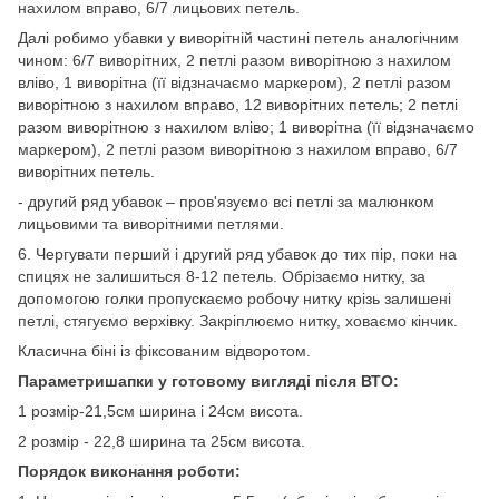
нахилом вправо, 6/7 лицьових петель.
Далі робимо убавки у виворітній частині петель аналогічним
чином: 6/7 виворітних, 2 петлі разом виворітною з нахилом
вліво, 1 виворітна (її відзначаємо маркером), 2 петлі разом
виворітною з нахилом вправо, 12 виворітних петель; 2 петлі
разом виворітною з нахилом вліво; 1 виворітна (її відзначаємо
маркером), 2 петлі разом виворітною з нахилом вправо, 6/7
виворітних петель.
- другий ряд убавок – пров'язуємо всі петлі за малюнком
лицьовими та виворітними петлями.
6. Чергувати перший і другий ряд убавок до тих пір, поки на
спицях не залишиться 8-12 петель. Обрізаємо нитку, за
допомогою голки пропускаємо робочу нитку крізь залишені
петлі, стягуємо верхівку. Закріплюємо нитку, ховаємо кінчик.
Класична біні із фіксованим відворотом.
Параметришапки у готовому вигляді після ВТО:
1 розмір-21,5см ширина і 24см висота.
2 розмір - 22,8 ширина та 25см висота.
Порядок виконання роботи: