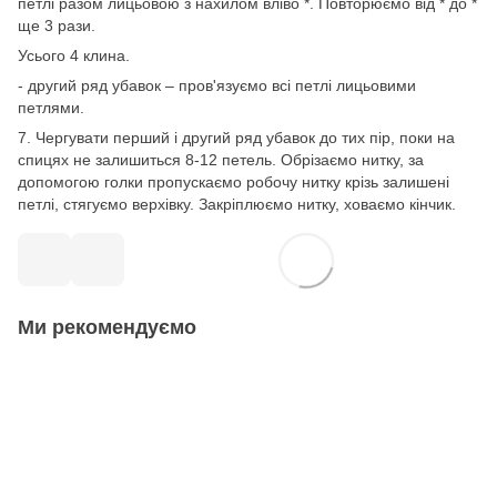
петлі разом лицьовою з нахилом вліво *. Повторюємо від * до *
ще 3 рази.
Усього 4 клина.
- другий ряд убавок – пров'язуємо всі петлі лицьовими
петлями.
7. Чергувати перший і другий ряд убавок до тих пір, поки на
спицях не залишиться 8-12 петель. Обрізаємо нитку, за
допомогою голки пропускаємо робочу нитку крізь залишені
петлі, стягуємо верхівку. Закріплюємо нитку, ховаємо кінчик.
Ми рекомендуємо