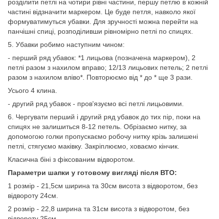
розділити петлі на чотири рівні частини, першу петлю в кожній
частині відзначити маркером. Це буде петля, навколо якої
формуватимуться убавки. Для зручності можна перейти на
панчішні спиці, розподіливши рівномірно петлі по спицях.
5. Убавки робимо наступним чином:
- перший ряд убавок: *1 лицьова (позначена маркером), 2
петлі разом з нахилом вправо; 12/13 лицьових петель; 2 петлі
разом з нахилом вліво*. Повторюємо від * до * ще 3 рази.
Усього 4 клина.
- другий ряд убавок - пров'язуємо всі петлі лицьовими.
6. Чергувати перший і другий ряд убавок до тих пір, поки на
спицях не залишиться 8-12 петель. Обрізаємо нитку, за
допомогою голки пропускаємо робочу нитку крізь залишені
петлі, стягуємо маківку. Закріплюємо, ховаємо кінчик.
Класична біні з фіксованим відворотом.
Параметри шапки у готовому вигляді після ВТО:
1 розмір - 21,5см ширина та 30см висота з відворотом, без
відвороту 24см.
2 розмір - 22,8 ширина та 31см висота з відворотом, без
відвороту 25см.