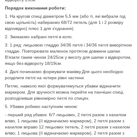
Порядок виконання роботи:
1. На кругові спиці діаметром 5,5 мм (або ті, які вибрали під
свою щільність) набираємо 68/72 петель (для 1 і 2 розміру
відповідно) плюс 1 для з'єднання).
2. Змикаємо набрані петлі в коло.
3. 1 ряд: лицьовою гладдю 34/36 петлі і 34/36 петлі виворітною
гладдю. Повторювати малюнок протягом довжини шапки.
В'язати таким чином 24/25см у висоту для шапки з відворотом,
якщо без відвороту 18/19см.
4. Далі починаємо формувати маківку.Для цього необхідно
розділити петлі на чотири рівні частини.
Петлю, навколо якої формуватимуться убавки відзначити
маркером. Для зручності можна перейти на панчішні спиці,
розподіливши рівномірно петлі по спицях.
5. Убавки робимо наступним чином:
- перший ряд убавок: 6/7 лицьових, 2 петлі разом з нахилом
вліво, 1 лицьова (її відзначаємо маркером), 2 петлі разом з
нахилом вправо 12 лицьових петель; 2 петлі разом з нахилом
вліво; 1 лицьова (її відзначаємо маркером), 2 петлі разом з