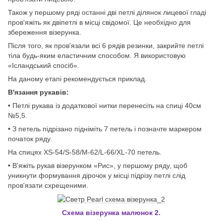
Також у першому ряді останні дві петлі ділянок лицевої гладі
пров'яжіть як двіпетлі в місці свідомої. Це необхідно для
збереження візерунка.
Після того, як пров'язали всі 6 рядів резинки, закрийте петлі
тіла будь-яким еластичним способом. Я використовую
«Ісландський спосіб».
На даному етапі рекомендується приклад.
В'язання рукавів:
• Петлі рукава із додаткової нитки перенесіть на спиці 40см
№5,5.
• З петель підрізано підніміть 7 петель і позначте маркером
початок ряду.
На спицях XS-54/S-58/M-62/L-66/XL-70 петель.
• В'яжіть рукав візерунком «Рис», у першому ряду, щоб
уникнути формування дірочок у місці підрізу петлі слід
пров'язати схрещеними.
Схема візерунка малюнок 2.