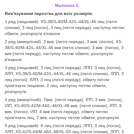
Малюнок 2.
Вив'язування паростка для всіх розмірів:
1 ряд (лицьовий): XS-38/S-40/M-42/L-44/XL-46 лиц (петлі
спинки), 3 лиц (погон), 3 лиц (петлі переда), наступну петлю
обвити, розгорнути в'язання.
2 ряд (виворітний): 3 вив. (петлі переда), 3 вив. (погон), XS-
38/S-40/M-42/L-44/XL-46 вив.(петлі спинки), 3 вив. (погон), 3
вив (петлі переду), наступну петлю обвити, розгорнути
в'язання.
3 ряд (лицьовий): 3 лиц (петлі переда), ЛПП, 3 лиц (погон),
ЛЛП, XS-38/S-40/M-42/L-44/XL-46 лиц (петлі спинки), ЛПП, 3
лиц (погон), ЛЛП, 3 лиц (петлі переду), обвиту петлю
пров'язати лицевою, 2 лиц, наступну петлю обвити,
розгорнути.
4 ряд ​​(виворітний): 7вив. (петлі переда), ІПП, 3 вив. (погон),
ІЛП, XS-40/S-42/M-44/L-46/XL-48 вив. (петлі спинки), ІПП, 3
вив. (погон), ІЛП, 4 вив (петлі переду), обвиту петлю
пров'язати лиц, 2 вив, наступну петлю обвити, розгорнути.
5 ряд (лицьовий): 8 лиц (петлі переда), ЛПП, 3 лиц (погон),
ЛЛП, XS-42/S-44/M-46/L-48/XL-50 лиц (петлі спинки), ЛПП, 3