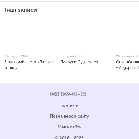
Інші записи
14 грудня 2022
9 грудня 2022
26 жовтня 202
Чоловічий светр «Лісник»
"Марусин" джемпер
Опис в'язан
з твіду
«Megapolis 
068 869-01-15
Контакти
Повна версія сайту
Мапа сайту
© 2016—2026