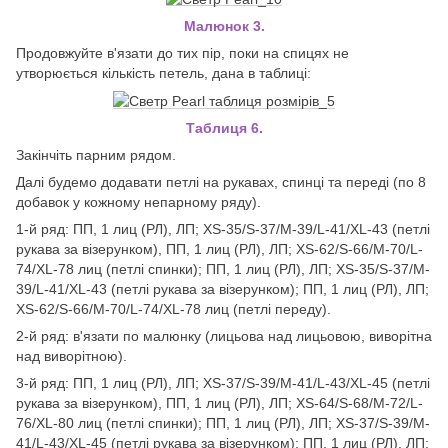
Малюнок 3.
Продовжуйте в'язати до тих пір, поки на спицях не
утворюється кількість петель, дана в таблиці:
Таблиця 6.
Закінчіть парним рядом.
Далі будемо додавати петлі на рукавах, спинці та переді (по 8
добавок у кожному непарному ряду).
1-й ряд: ПП, 1 лиц (РЛ), ЛП; XS-35/S-37/M-39/L-41/XL-43 (петлі
рукава за візерунком), ПП, 1 лиц (РЛ), ЛП; XS-62/S-66/M-70/L-
74/XL-78 лиц (петлі спинки); ПП, 1 лиц (РЛ), ЛП; XS-35/S-37/M-
39/L-41/XL-43 (петлі рукава за візерунком); ПП, 1 лиц (РЛ), ЛП;
XS-62/S-66/M-70/L-74/XL-78 лиц (петлі переду).
2-й ряд: в'язати по малюнку (лицьова над лицьовою, виворітна
над виворітною).
3-й ряд: ПП, 1 лиц (РЛ), ЛП; XS-37/S-39/M-41/L-43/XL-45 (петлі
рукава за візерунком), ПП, 1 лиц (РЛ), ЛП; XS-64/S-68/M-72/L-
76/XL-80 лиц (петлі спинки); ПП, 1 лиц (РЛ), ЛП; XS-37/S-39/M-
41/L-43/XL-45 (петлі рукава за візерунком); ПП, 1 лиц (РЛ), ЛП;