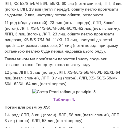
ІЛП, XS-52/S-54/M-56/L-58/XL-60 вив (петлі спинки), ІПП, 3 вив
(погон), ІЛП, 19 вив (петлі переду), обвиту петлю пров'язати
свідомою, 2 вив, наступну петлю обвити, розгорнути.
11 ряд (з'єднувальний): 23 лиц (петлі переда), ЛПП, 3особ
(погон), ЛЛП, XS-54/S-56/M-58/L-60/XL-62 лиц (петлі спинки),
ЛПП, 3 лиц (погон), ЛЛП, 23 лиц, обвиту петлю пров'язати
лицевою, XS-5/S-7/M-9/L-11/XL-13 лиц, наступні дві петлі
пров'язати разом лицьовою, 24 лиц (петлі перед, при цьому
останньою петлею буде перша надбавка цього ряду).
Таким чином ми пров'язали паросток і знову поєднали
в'язання в коло. Тепер тут точка початку ряду.
12 ряд: ЛПП, 3 лиц (погон), ЛЛП, XS-56/S-58/M-60/L-62/XL-64
лиц (петлі спинки), ЛПП, 3 лиц (погон), ЛЛП, XS- 56/S-58/M-
60/L-62/XL-64 лиц (петлі переду).
Таблиця 4.
Погон для розміру XS:
1-й ряд: ЛПП, 3 лиц (погон), ЛЛП, 58 лиц (петлі спинки), ЛПП,
3 лиц (погон), ЛЛП, 58 лиц (петлі переду).