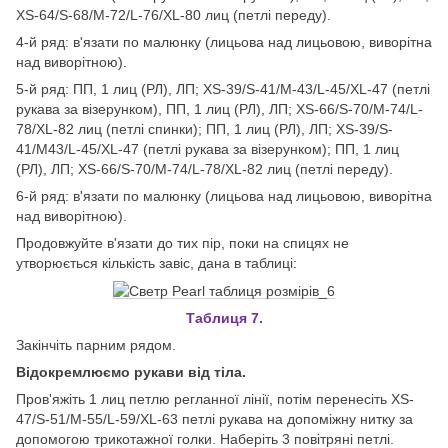
XS-64/S-68/M-72/L-76/XL-80 лиц (петлі переду).
4-й ряд: в'язати по малюнку (лицьова над лицьовою, виворітна
над виворітною).
5-й ряд: ПП, 1 лиц (РЛ), ЛП; XS-39/S-41/M-43/L-45/XL-47 (петлі
рукава за візерунком), ПП, 1 лиц (РЛ), ЛП; XS-66/S-70/M-74/L-
78/XL-82 лиц (петлі спинки); ПП, 1 лиц (РЛ), ЛП; XS-39/S-
41/M43/L-45/XL-47 (петлі рукава за візерунком); ПП, 1 лиц
(РЛ), ЛП; XS-66/S-70/M-74/L-78/XL-82 лиц (петлі переду).
6-й ряд: в'язати по малюнку (лицьова над лицьовою, виворітна
над виворітною).
Продовжуйте в'язати до тих пір, поки на спицях не
утворюється кількість завіс, дана в таблиці:
Таблиця
7.
Закінчіть парним рядом.
Відокремлюємо рукави від тіла.
Пров'яжіть 1 лиц петлю регланної лінії, потім перенесіть XS-
47/S-51/M-55/L-59/XL-63 петлі рукава на допоміжну нитку за
допомогою трикотажної голки. Наберіть 3 повітряні петлі.