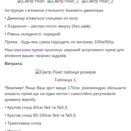
Інструкція з в'язання стильного базового джемпера.
• Джемпер в'яжеться спицями по колу.
• З'єднання – реглан-погон зверху (без швів).
• Рівень складності: середній.
Пряжа - будь-яка суміш підходить по метражу 100м/50гр.
Наш
магазин пряжі
пропонує широкий асортимент пряжі для
втілення ваших творчих задумів.
Витрата:
Таблиця 1.
*Важливо! Якщо Ваш зріст вище 170см, рекомендую збільшити
кількість пряжі ще на один моток і самостійно регулювати
довжину виробу.
• Кругові спиці 40см №4 та №5,5.
• Кругові спиці 80-100см №4 та №5,5.
• Трикотажна голка.
• Ножиці.