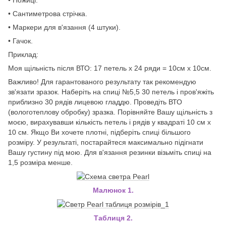
• Сантиметрова стрічка.
• Маркери для в'язання (4 штуки).
• Гачок.
Приклад:
Моя щільність після ВТО: 17 петель х 24 ряди = 10см х 10см.
Важливо! Для гарантованого результату так рекомендую
зв'язати зразок. Наберіть на спиці №5,5 30 петель і пров'яжіть
приблизно 30 рядів лицевою гладдю. Проведіть ВТО
(вологотеплову обробку) зразка. Порівняйте Вашу щільність з
моєю, вирахувавши кількість петель і рядів у квадраті 10 см х
10 см. Якщо Ви хочете плотні, підберіть спиці більшого
розміру. У результаті, постарайтеся максимально підігнати
Вашу густину під мою. Для в'язання резинки візьміть спиці на
1,5 розміра менше.
Малюнок 1.
Таблиця 2.