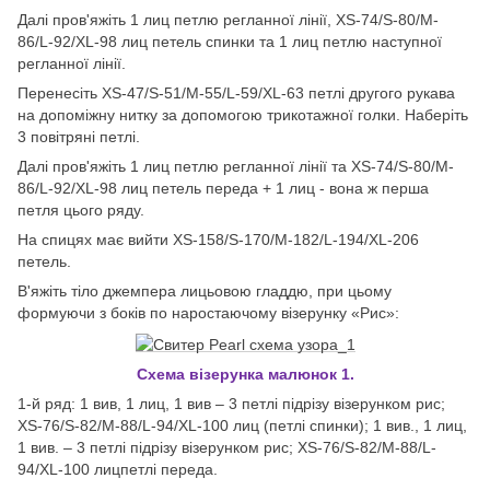
Далі пров'яжіть 1 лиц петлю регланної лінії, XS-74/S-80/M-
86/L-92/XL-98 лиц петель спинки та 1 лиц петлю наступної
регланної лінії.
Перенесіть XS-47/S-51/M-55/L-59/XL-63 петлі другого рукава
на допоміжну нитку за допомогою трикотажної голки. Наберіть
3 повітряні петлі.
Далі пров'яжіть 1 лиц петлю регланної лінії та XS-74/S-80/M-
86/L-92/XL-98 лиц петель переда + 1 лиц - вона ж перша
петля цього ряду.
На спицях має вийти XS-158/S-170/M-182/L-194/XL-206
петель.
В'яжіть тіло джемпера лицьовою гладдю, при цьому
формуючи з боків по наростаючому візерунку «Рис»:
Схема візерунка малюнок 1.
1-й ряд: 1 вив, 1 лиц, 1 вив – 3 петлі підрізу візерунком рис;
XS-76/S-82/M-88/L-94/XL-100 лиц (петлі спинки); 1 вив., 1 лиц,
1 вив. – 3 петлі підрізу візерунком рис; XS-76/S-82/M-88/L-
94/XL-100 лицпетлі переда.