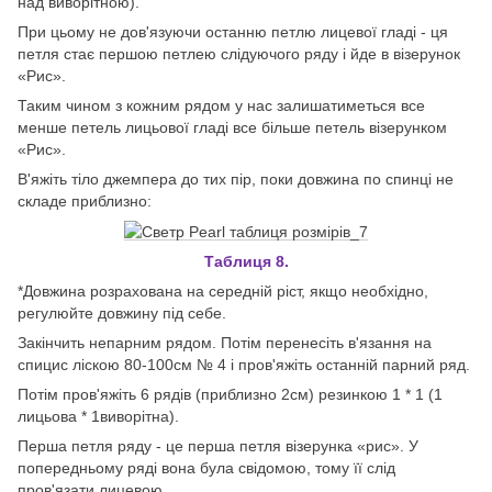
над виворітною).
При цьому не дов'язуючи останню петлю лицевої гладі - ця
петля стає першою петлею слідуючого ряду і йде в візерунок
«Рис».
Таким чином з кожним рядом у нас залишатиметься все
менше петель лицьової гладі все більше петель візерунком
«Рис».
В'яжіть тіло джемпера до тих пір, поки довжина по спинці не
складе приблизно:
Таблиця
8.
*Довжина розрахована на середній ріст, якщо необхідно,
регулюйте довжину під себе.
Закінчить непарним рядом. Потім перенесіть в'язання на
спицис ліскою 80-100см № 4 і пров'яжіть останній парний ряд.
Потім пров'яжіть 6 рядів (приблизно 2см) резинкою 1 * 1 (1
лицьова * 1виворітна).
Перша петля ряду - це перша петля візерунка «рис». У
попередньому ряді вона була свідомою, тому її слід
пров'язати лицевою.