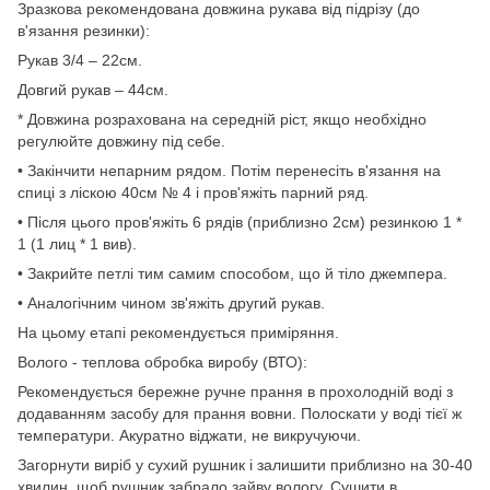
Зразкова рекомендована довжина рукава від підрізу (до
в'язання резинки):
Рукав 3/4 – 22см.
Довгий рукав – 44см.
* Довжина розрахована на середній ріст, якщо необхідно
регулюйте довжину під себе.
• Закінчити непарним рядом. Потім перенесіть в'язання на
спиці з ліскою 40см № 4 і пров'яжіть парний ряд.
• Після цього пров'яжіть 6 рядів (приблизно 2см) резинкою 1 *
1 (1 лиц * 1 вив).
• Закрийте петлі тим самим способом, що й тіло джемпера.
• Аналогічним чином зв'яжіть другий рукав.
На цьому етапі рекомендується приміряння.
Волого - теплова обробка виробу (ВТО):
Рекомендується бережне ручне прання в прохолодній воді з
додаванням засобу для прання вовни. Полоскати у воді тієї ж
температури. Акуратно віджати, не викручуючи.
Загорнути виріб у сухий рушник і залишити приблизно на 30-40
хвилин, щоб рушник забрало зайву вологу. Сушити в