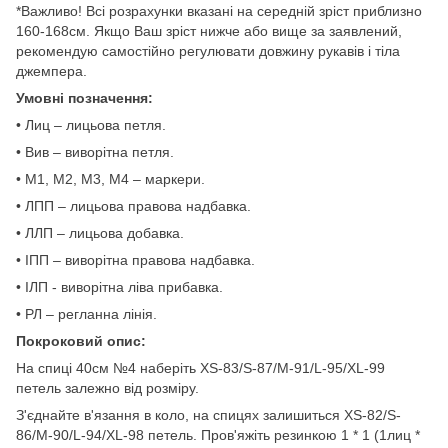
*Важливо! Всі розрахунки вказані на середній зріст приблизно
160-168см. Якщо Ваш зріст нижче або вище за заявлений,
рекомендую самостійно регулювати довжину рукавів і тіла
джемпера.
Умовні позначення:
• Лиц – лицьова петля.
• Вив – виворітна петля.
• М1, М2, М3, М4 – маркери.
• ЛПП – лицьова правова надбавка.
• ЛЛП – лицьова добавка.
• ІПП – виворітна правова надбавка.
• ІЛП - виворітна ліва прибавка.
• РЛ – регланна лінія.
Покроковий опис:
На спиці 40см №4 наберіть XS-83/S-87/M-91/L-95/XL-99
петель залежно від розміру.
З'єднайте в'язання в коло, на спицях залишиться XS-82/S-
86/M-90/L-94/XL-98 петель. Пров'яжіть резинкою 1 * 1 (1лиц *