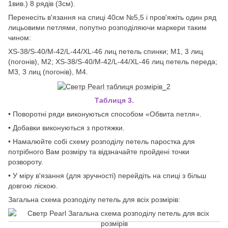
1вив.) 8 рядів (3см).
Перенесіть в'язання на спиці 40см №5,5 і пров'яжіть один ряд
лицьовими петлями, попутно розподіляючи маркери таким
чином:
XS-38/S-40/M-42/L-44/XL-46 лиц петель спинки; M1, 3 лиц
(погонів), М2; XS-38/S-40/M-42/L-44/XL-46 лиц петель переда;
М3, 3 лиц (погонів), М4.
Таблиця 3.
• Поворотні ряди виконуються способом «Обвита петля».
• Добавки виконуються з протяжки.
• Намалюйте собі схему розподілу петель паростка для
потрібного Вам розміру та відзначайте пройдені точки
розвороту.
• У міру в'язання (для зручності) перейдіть на спиці з більш
довгою ліскою.
Загальна схема розподілу петель для всіх розмірів: