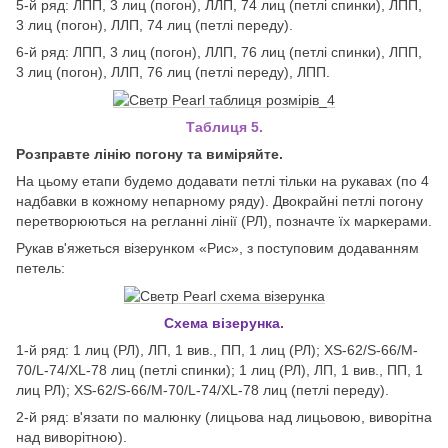
5-й ряд: ЛПП, 3 лиц (погон), ЛЛП, 74 лиц (петлі спинки), ЛПП,
3 лиц (погон), ЛЛП, 74 лиц (петлі переду).
6-й ряд: ЛПП, 3 лиц (погон), ЛЛП, 76 лиц (петлі спинки), ЛПП,
3 лиц (погон), ЛЛП, 76 лиц (петлі переду), ЛПП.
Таблиця 5.
Розправте лінію погону та виміряйте.
На цьому етапи будемо додавати петлі тільки на рукавах (по 4
надбавки в кожному непарному ряду). Двокрайні петлі погону
перетворюються на регланні лінії (РЛ), позначте їх маркерами.
Рукав в'яжеться візерунком «Рис», з поступовим додаванням
петель:
Схема візерунка.
1-й ряд: 1 лиц (РЛ), ЛП, 1 вив., ПП, 1 лиц (РЛ); XS-62/S-66/M-
70/L-74/XL-78 лиц (петлі спинки); 1 лиц (РЛ), ЛП, 1 вив., ПП, 1
лиц РЛ); XS-62/S-66/M-70/L-74/XL-78 лиц (петлі переду).
2-й ряд: в'язати по малюнку (лицьова над лицьовою, виворітна
над виворітною).