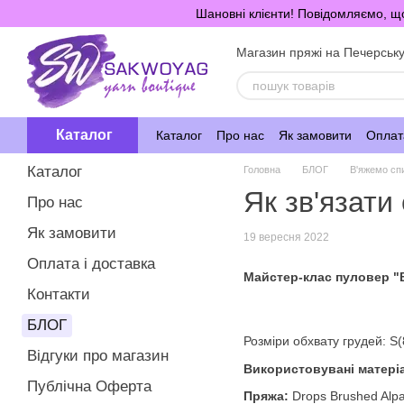
Перейти до основного контенту
Шановні клієнти! Повідомляємо, що
Магазин пряжі на Печерськ
Каталог
Каталог
Про нас
Як замовити
Оплата
Каталог
Головна
БЛОГ
В'яжемо сп
Як зв'язати
Про нас
Як замовити
19 вересня 2022
Оплата і доставка
Майстер-клас пуловер "
Контакти
БЛОГ
Розміри обхвату грудей: S(
Відгуки про магазин
Використовувані матері
Публічна Оферта
Пряжа:
Drops Brushed Alpa