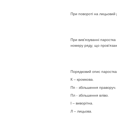
При повороті на лицьовий 
При вив'язуванні паростка
номеру ряду, що пров'язан
Порядковий опис паростка
К – кромкова.
Пп - збільшення праворуч.
Пл - збільшення вліво.
І – виворітна.
Л – лицьова.