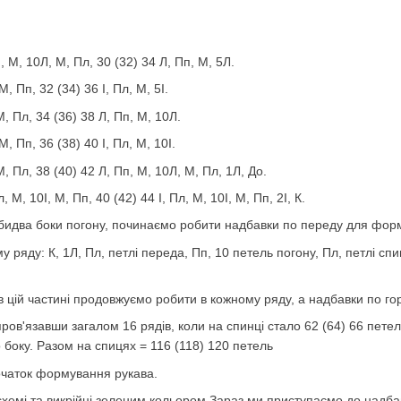
, М, 10Л, М, Пл, 30 (32) 34 Л, Пп, М, 5Л.
М, Пп, 32 (34) 36 І, Пл, М, 5І.
, Пл, 34 (36) 38 Л, Пп, М, 10Л.
 М, Пп, 36 (38) 40 І, Пл, М, 10І.
, Пл, 38 (40) 42 Л, Пп, М, 10Л, М, Пл, 1Л, До.
, М, 10І, М, Пп, 40 (42) 44 І, Пл, М, 10І, М, Пп, 2І, К.
обидва боки погону, починаємо робити надбавки по переду для фор
му ряду: К, 1Л, Пл, петлі переда, Пп, 10 петель погону, Пл, петлі сп
в цій частині продовжуємо робити в кожному ряду, а надбавки по го
ров'язавши загалом 16 рядів, коли на спинці стало 62 (64) 66 петел
 боку. Разом на спицях = 116 (118) 120 петель
очаток формування рукава.
схемі та викрійці зеленим кольором.Зараз ми приступаємо до надба