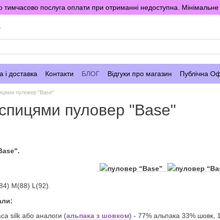
 тимчасово послуга оплати при отриманні недоступна. Мінімальне 
у
 і доставка
Контакти
БЛОГ
Відгуки про магазин
Публічна О
ицями пуловер "Base"
 спицями пуловер "Base"
Base".
84) M(88) L(92).
али:
ca silk або аналоги (
альпака з шовком
) - 77% альпака 33% шовк, 14