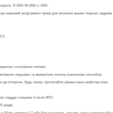
трата: S-250г М-300г L-350г.
ує широкий асортимент пряжі для втілення ваших творчих задумів.
3,5.
овщиною з основною ниткою.
в'язання лицьових та виворітних петель класичним способом.
 до в'язання, будь ласка, прочитайте уважно весь майстер-клас.
ою гладдю спицями 4 після ВТО.
25 рядів.
 в 10см, утворює 17 або більше петель, візьміть спиці номером бі