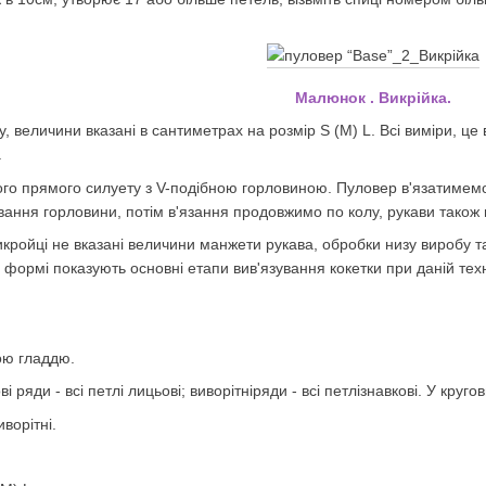
Малюнок . Ви
крійка.
, величини вказані в сантиметрах на розмір S (M) L. Всі виміри, ц
.
ого прямого силуету з V-подібною горловиною. Пуловер в'язатимем
ння горловини, потім в'язання продовжимо по колу, рукави також в
кройці не вказані величини манжети рукава, обробки низу виробу та
а формі показують основні етапи вив'язування кокетки при даній тех
ою гладдю.
 ряди - всі петлі лицьові; виворітніряди - всі петлізнавкові. У кругов
иворітні.