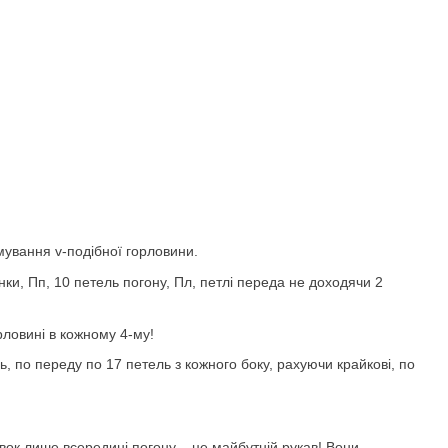
мування v-подібної горловини.
инки, Пп, 10 петель погону, Пл, петлі переда не доходячи 2
рловині в кожному 4-му!
ь, по переду по 17 петель з кожного боку, рахуючи крайкові, по
вок лише всередині погону – це майбутній рукав! Вони