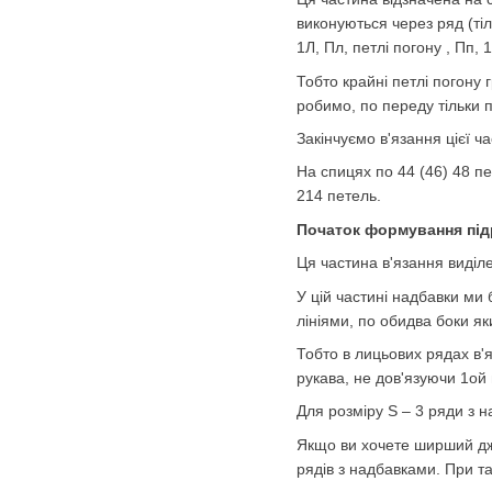
виконуються через ряд (тіл
1Л, Пл, петлі погону , Пп, 
Тобто крайні петлі погону 
робимо, по переду тільки 
Закінчуємо в'язання цієї ч
На спицях по 44 (46) 48 пе
214 петель.
Початок формування підр
Ця частина в'язання виділе
У цій частині надбавки ми 
лініями, по обидва боки як
Тобто в лицьових рядах в'яж
рукава, не дов'язуючи 1ой 
Для розміру S – 3 ряди з н
Якщо ви хочете ширший дже
рядів з надбавками. При т