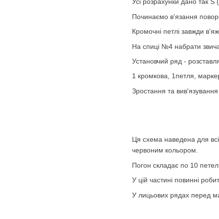
Усі розрахунки дано так S 
Починаємо в'язання пово
Кромочні петлі завжди в'я
На спиці №4 набрати звич
Установчий ряд - розставля
1 кромкова, 1петля, маркер
Зростання та вив'язування
Ця схема наведена для всіх
червоним кольором.
Погон складає по 10 петел
У цій частині повинні роби
У лицьових рядах перед ма