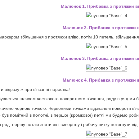
Малюнок 1.
Прибавка з протяжки в
Малюнок 2.
Прибавка з протяжки в
маркером збільшення з протяжки вліво, потім 10 петель, збільшення
Малюнок 3.
Прибавка з протяжки в
Малюнок 4.
Прибавка з протяжки в
 відразу ж при в'язанні паростка!
бувається шляхом часткового поворотного в'язання, ряду в ряд ми б
начено чорною точкою. Червоними точками відзначені повороти в'язан
 був помітний в полотні, з першої (кромкової) петлі ми будемо роби
 ряд: першу петлю зняти як і виворітну і робочу нитку потягнути від