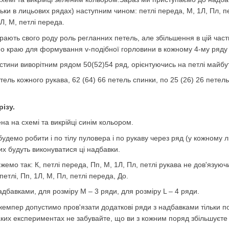
ьки в лицьових рядах) наступним чином: петлі переда, М, 1Л, Пл, пет
1Л, М, петлі переда.
грають свого роду роль регланних петель, але збільшення в цій част
по краю для формування v-подібної горловини в кожному 4-му ряду
астини виворітним рядом 50(52)54 ряд, орієнтуючись на петлі майбу
тель кожного рукава, 62 (64) 66 петель спинки, по 25 (26) 26 петел
ізу.
на на схемі та викрійці синім кольором.
будемо робити і по тілу пуловера і по рукаву через ряд (у кожному 
их будуть виконуватися ці надбавки.
емо так: К, петлі переда, Пп, М, 1Л, Пл, петлі рукава не дов'язуючи 
петлі, Пп, 1Л, М, Пл, петлі переда, До.
адбавками, для розміру М – 3 ряди, для розміру L – 4 ряди.
мпер допустимо пров'язати додаткові ряди з надбавками тільки по 
аких експериментах не забувайте, що ви з кожним поряд збільшуєт