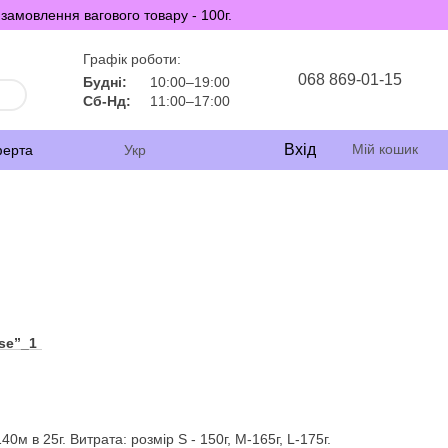
замовлення вагового товару - 100г.
Графік роботи:
068 869-01-15
Будні:
10:00–19:00
Сб-Нд:
11:00–17:00
Вхід
Мій кошик
ферта
Укр
0м в 25г. Витрата: розмір S - 150г, М-165г, L-175г.