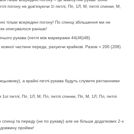
лі погону не дов'язуючи 1ї петлі, Пп, 1Л, М, петлі спинки, М,
ині тільки всередині погону! По спинці збільшення ми не
 як описувалося раніше!
тнього рукава (петлі між маркерами 44(46)48).
ь кожної частини переда, рахуючи крайкові. Разом = 200 (208)
лицьовому), а крайні петлі рукава будуть служити регланними
1ої петлі, Пп, 1Л, М, Пл, петлі спинки, Пп, М, 1Л, Пл, петлі
спинці та переду (не по рукаву) але не більше додаткових 2-х
е довжину пройми!