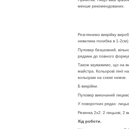
менше рекомендованих.
Розглянемо викрійку виробу
невелика похибка в 1-2см)
Пуловер безшовний, вільн
рядами до повного формува
Також зауважимо, що на ви
майстра. Кольорові лінії н
кольорам на схемі нижче.
Б викрійки.
Пуловер виконаний лицев
У поворотних рядах: лицьові
Резинка 2х2: 2 лицьові, 2 в
Хід роботи.