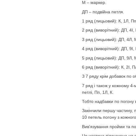
М – маркер.
ДП – подвійна петля.
1 ряд (лицьовий): К, 1Л, Пп
2 ряд (виворітний): ДП, 4І, 
3 ряд (лицьовий): ДП, 4Л, М
4 ряд ​​(виворітний): ДП, 9І,
5 ряд (лицьовий): ДП, 9Л, М
6 ряд (виворітний): К, 2І, Пл
З 7 ряду крім добавок по 
7 ряд і також у кожному 4-
петлі, Пп, 1Л, К.
Тобто надбавки по погону 
Закінчили першу частину, п
10 петель погону з кожного
Вив'язування пройми та п
Ця частина відзначена на 