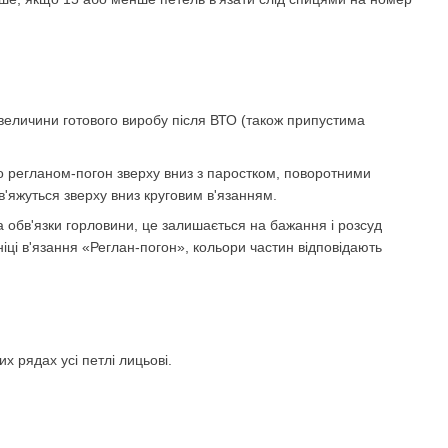
е величини готового виробу після ВТО (також припустима
о регланом-погон зверху вниз з паростком, поворотними
'яжуться зверху вниз круговим в'язанням.
 обв'язки горловини, це залишається на бажання і розсуд
ніці в'язання «Реглан-погон», кольори частин відповідають
их рядах усі петлі лицьові.