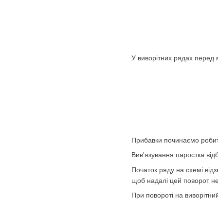
У виворітних рядах перед 
Прибавки починаємо робити
Вив'язування паростка від
Початок ряду на схемі відз
щоб надалі цей поворот не
При повороті на виворітний