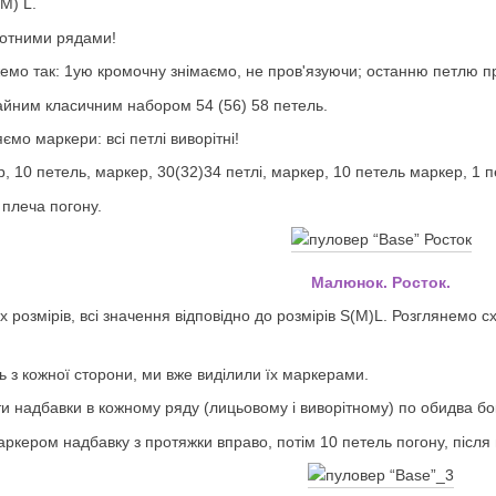
(M) L.
ротними рядами!
жемо так: 1ую кромочну знімаємо, не пров'язуючи; останню петлю 
айним класичним набором 54 (56) 58 петель.
ємо маркери: всі петлі виворітні!
, 10 петель, маркер, 30(32)34 петлі, маркер, 10 петель маркер, 1 п
 плеча погону.
Малюнок. Росток.
 розмірів, всі значення відповідно до розмірів S(M)L. Розглянемо 
ь з кожної сторони, ми вже виділили їх маркерами.
ти надбавки в кожному ряду (лицьовому і виворітному) по обидва бо
ркером надбавку з протяжки вправо, потім 10 петель погону, після 