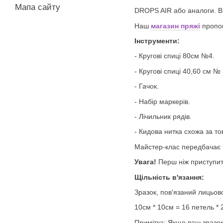
Мапа сайту
DROPS AIR або аналоги. Ви
Наш
магазин пряжі
пропон
Інструменти:
- Кругові спиці 80см №4.
- Кругові спиці 40,60 см № 
- Гачок.
- Набір маркерів.
- Лічильник рядів.
- Кидова нитка схожа за т
Майстер-клас передбачає 
Увага!
Перш ніж приступити
Щільність в'язання:
Зразок, пов'язаний лицьов
10см * 10см = 16 петель * 
Примітка: Якщо ваш зразок