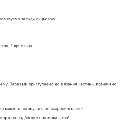
пров'язуємо завжди лицьовою.
етля, 1 кромкова.
схему. Зараз ми приступаємо до в'язання частини, позначеної
ки кожного погону, але не всередині нього!
маркера надбавку з протяжки вліво!